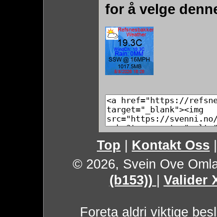
for å velge denn
Top
|
Kontakt Oss
© 2026, Svein Ove Oml
(b153))
|
Valider
Foreta aldri viktige be