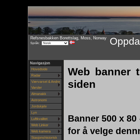
Refsnesbakken Borettslag, Moss, Norway
Oppdat
Språk:
Navigasjon
Web banner ti
Hovedside
Radar
siden
Værvarsel & Andre
Varsler
Almanakk
Astronomi
Jordskjelv
Lyn
Banner 500 x 80
Luftkvalitet
Web Linker
for å velge denn
Web kamera
Stasjonshistorisk