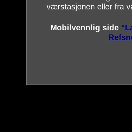
værstasjonen eller fra v
Mobilvennlig side
"L
Refsn